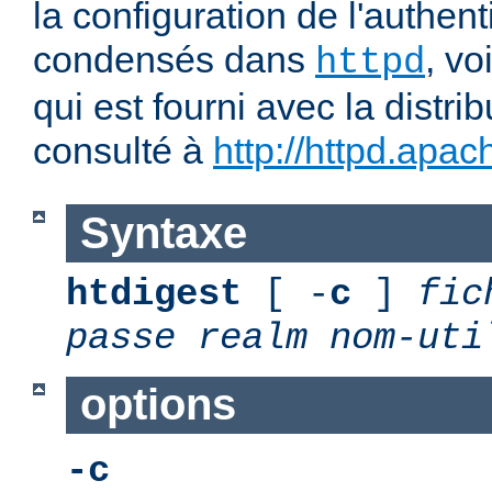
la configuration de l'authent
condensés dans
, v
httpd
qui est fourni avec la distrib
consulté à
http://httpd.apac
Syntaxe
htdigest
[ -
c
]
fic
passe
realm
nom-uti
options
-c