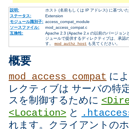
説明:
ホスト (名前もしくは IP アドレス) に基づ
ステータス:
Extension
モジュール識別子:
access_compat_module
ソースファイル:
mod_access_compat.c
互換性:
Apache 2.3 (Apache 2.x の以前の
ジュールで提供するディレクティブは、承認
す。
も見てください。
mod_authz_host
概要
によ
mod_access_compat
レクティブは サーバの特
スを制御するために
<Dir
と
<Location>
.htacces
れます。クライアントのホス