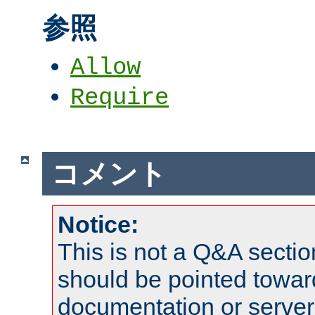
参照
Allow
Require
コメント
Notice:
This is not a Q&A sect
should be pointed towar
documentation or serve