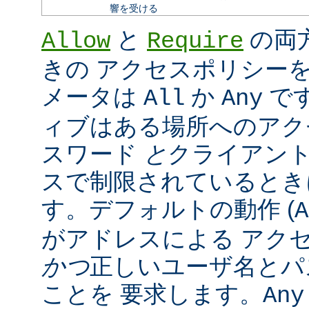
響を受ける
と
の両
Allow
Require
きの アクセスポリシー
メータは
か
で
All
Any
ィブはある場所へのアク
スワード
と
クライアン
スで制限されているとき
す。デフォルトの動作 (
A
がアドレスによる アク
かつ
正しいユーザ名とパ
ことを 要求します。
Any