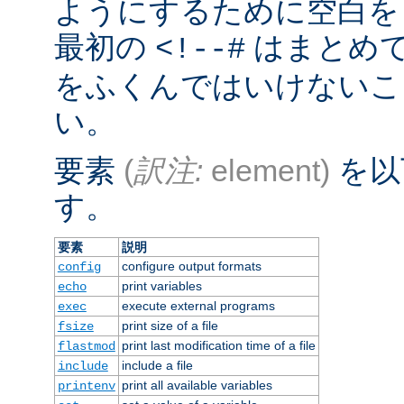
ようにするために空白を
最初の
はまとめ
<!--#
をふくんではいけないこ
い。
要素
(
訳注:
element)
を以
す。
要素
説明
configure output formats
config
print variables
echo
execute external programs
exec
print size of a file
fsize
print last modification time of a file
flastmod
include a file
include
print all available variables
printenv