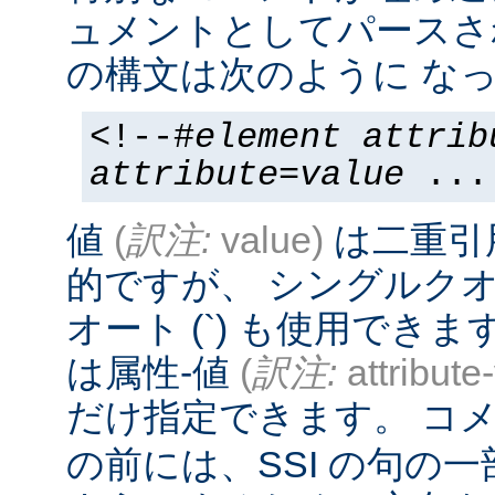
ュメントとしてパースさ
の構文は次のように なっ
<!--#
element
attrib
attribute
=
value
...
値
(
訳注:
value)
は二重引
的ですが、 シングルクオー
オート (`) も使用でき
は属性-値
(
訳注:
attribute
だけ指定できます。 コメ
の前には、SSI の句の